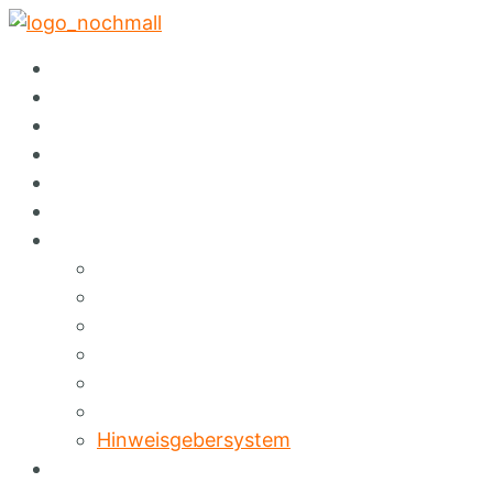
✕
Startseite
Abholservice
Warenspende
Events
Auktionen
Sortiment
Über Nochmall
Lieferservice
Café
Konzept
Green Services
Angebote & Erlebnisse
Umweltbildung
Hinweisgebersystem
FAQ