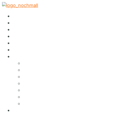
✕
Startseite
Abholservice
Warenspende
Events
Auktionen
Sortiment
Über Nochmall
Lieferservice
Café
Konzept
Green Services
Angebote & Erlebnisse
Umweltbildung
Hinweisgebersystem
FAQ