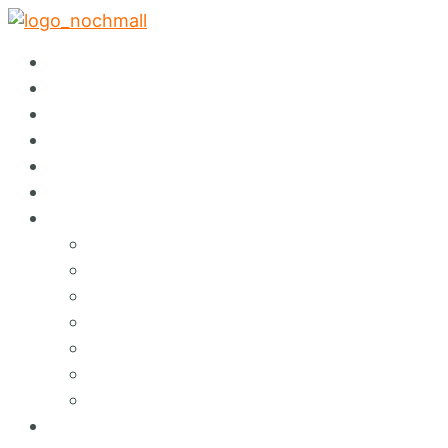
✕
Startseite
Abholservice
Warenspende
Events
Auktionen
Sortiment
Über Nochmall
Lieferservice
Café
Konzept
Green Services
Angebote & Erlebnisse
Umweltbildung
Hinweisgebersystem
FAQ