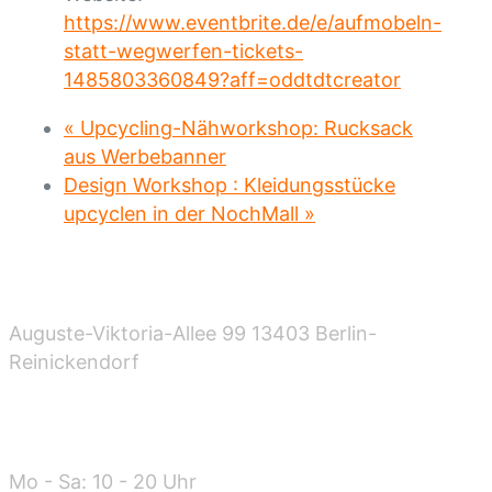
https://www.eventbrite.de/e/aufmobeln-
statt-wegwerfen-tickets-
1485803360849?aff=oddtdtcreator
«
Upcycling-Nähworkshop: Rucksack
aus Werbebanner
Design Workshop : Kleidungsstücke
upcyclen in der NochMall
»
Standort
Auguste-Viktoria-Allee 99 13403 Berlin-
Reinickendorf
Öffnungszeiten
Mo - Sa: 10 - 20 Uhr