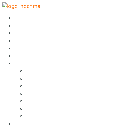
✕
Startseite
Abholservice
Warenspende
Events
Auktionen
Sortiment
Über Nochmall
Lieferservice
Café
Konzept
Green Services
Angebote & Erlebnisse
Umweltbildung
Hinweisgebersystem
FAQ