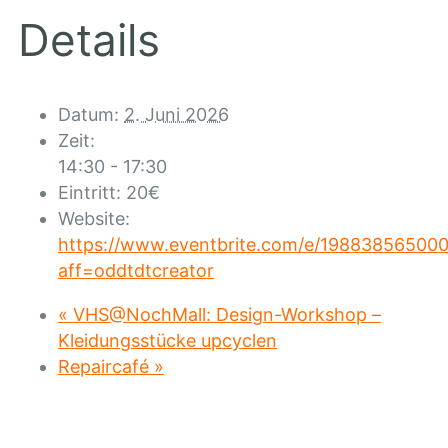
Details
Datum:
2. Juni 2026
Zeit:
14:30 - 17:30
Eintritt:
20€
Website:
https://www.eventbrite.com/e/19883856500
aff=oddtdtcreator
«
VHS@NochMall: Design-Workshop –
Kleidungsstücke upcyclen
Repaircafé
»
Standort