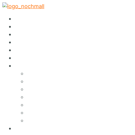
✕
Startseite
Abholservice
Warenspende
Events
Auktionen
Sortiment
Über Nochmall
Lieferservice
Café
Konzept
Green Services
Angebote & Erlebnisse
Umweltbildung
Hinweisgebersystem
FAQ