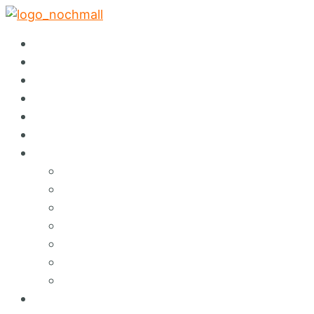
✕
Startseite
Abholservice
Warenspende
Events
Auktionen
Sortiment
Über Nochmall
Lieferservice
Café
Konzept
Green Services
Angebote & Erlebnisse
Umweltbildung
Hinweisgebersystem
FAQ