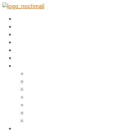
✕
Startseite
Abholservice
Warenspende
Events
Auktionen
Sortiment
Über Nochmall
Lieferservice
Café
Konzept
Green Services
Angebote & Erlebnisse
Umweltbildung
Hinweisgebersystem
FAQ